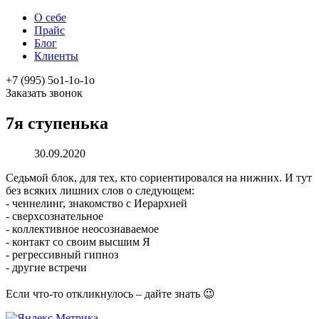
О себе
Прайс
Блог
Клиенты
+7 (995) 5о1-1о-1о
Заказать звонок
7я ступенька
30.09.2020
Седьмой блок, для тех, кто сориентировался на нижних. И тут
без всяких лишних слов о следующем:
- ченнелинг, знакомство с Иерархией
- сверхсознательное
- коллективное неосознаваемое
- контакт со своим высшим Я
- регрессивный гипноз
- другие встречи
Если что-то откликнулось – дайте знать 😉